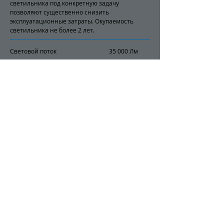
светильника под конкретную задачу
позволяют существенно снизить
эксплуатационные затраты. Окупаемость
светильника не более 2 лет.
Световой поток 35 000 Лм
Потребляемая мощность 250 Вт
Поколение светодиодов 5
Кривая Силы Света Тип Д
(косинусная)
Угол светового потока 120°
градусов
Степень защиты IP 65
Размер 630x260x135 (Д/Ш/В)
Заказать
+7 701 057 14 30
© Global Light LTD
2018-2022
Центр автоматики и света