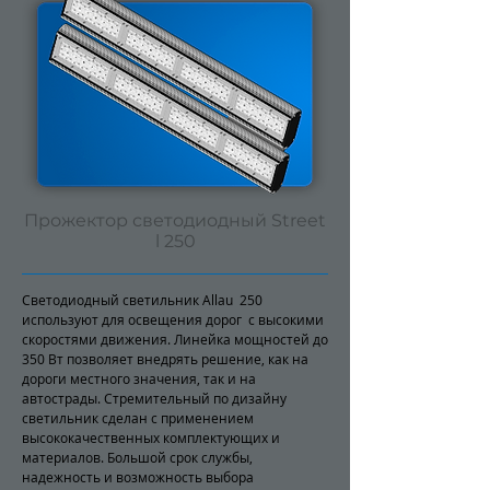
Прожектор светодиодный Street
l 250
Светодиодный светильник Allau 250
используют для освещения дорог с высокими
скоростями движения. Линейка мощностей до
350 Вт позволяет внедрять решение, как на
дороги местного значения, так и на
автострады. Стремительный по дизайну
светильник сделан с применением
высококачественных комплектующих и
материалов. Большой срок службы,
надежность и возможность выбора