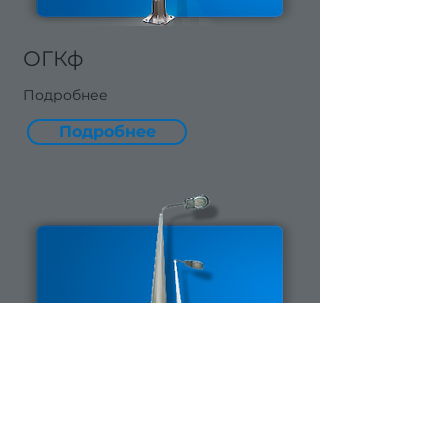
ОГКф
Подробнее
Подробнее
ОСПК
Опора к
омпозитная