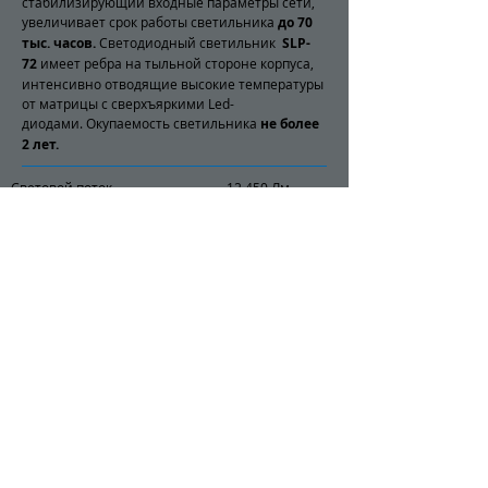
стабилизирующий входные параметры сети,
увеличивает срок работы светильника
до 70
тыс. часов.
Светодиодный светильник
SLP-
72
имеет ребра на тыльной стороне корпуса,
интенсивно отводящие высокие температуры
от матрицы с сверхъяркими Led-
диодами. Окупаемость светильника
не более
2 лет.
Световой поток 12 450 Лм
Потребляемая мощность 89 Вт
Поколение светодиодов 5
Кривая Силы Света Тип Д
(косинусная)
Угол светового потока 120°
градусов
Степень защиты IP 67
Размер 250x120x135 (Д/Ш/В)
Заказать