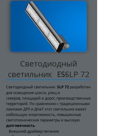
Светодиодный
светильник SLP 72
Светодиодный светильник
SLP 72
разработан
для освещения шоссе, улиц и
скверов, площадей и дорог, производственных
территорий. По сравнению с традиционными
лампами ДРЛ и ДНаТ этот светильник имеет
небольшую энергоемкость, повышенные
светотехнические параметры и высокую
долговечность
.
Внешний драйвер питания