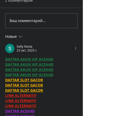
2 комментария
Ваш комментарий...
Примите наши
От всей души
искренние и теплые
поздравляю вас
пожелания
государственн
Новые
праздником Дн
Первого Прези
Selly Novia
Республики Ка
23 окт. 2025 г.
DAFTAR AKUN VIP ACEH4D
DAFTAR AKUN VIP ACEH4D
DAFTAR AKUN VIP ACEH4D
DAFTAR AKUN VIP ACEH4D
DAFTAR SLOT GACOR
DAFTAR SLOT GACOR
DAFTAR SLOT GACOR
LINK ALTERNATIF
LINK ALTERNATIF
LINK ALTERNATIF
DAFTAR ACEH4D