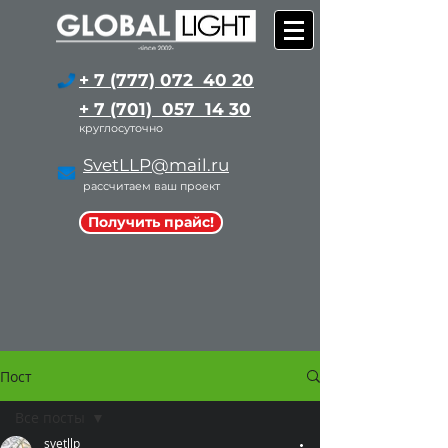
+ 7 (777) 072 40 20
+ 7 (701) 057 14 30
круглосуточно
SvetLLP@mail.ru
рассчитаем ваш проект
Получить прайс!
Пост
Все посты
svetllp