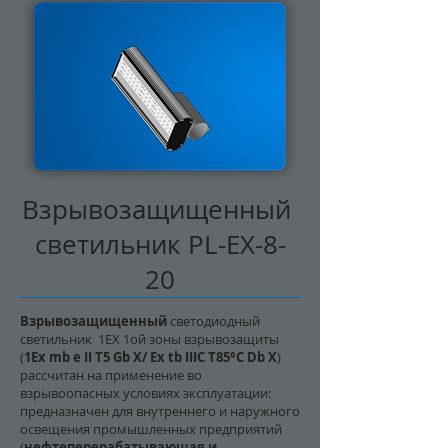
Взрывозащищенный
светильник PL-EX-8-
20
Взрывозащищенный
светодиодный
светильник 1EX 1ой зоны взрывозащиты
(
1Ex mb е II T5 Gb Х/ Ex tb IIIC Т85°C Db Х
)
рассчитан на применение во
взрывоопасных условиях эксплуатации:
предназначен для внутреннего и наружного
освещения промышленных предприятий
(
нефтеперерабатывающая и