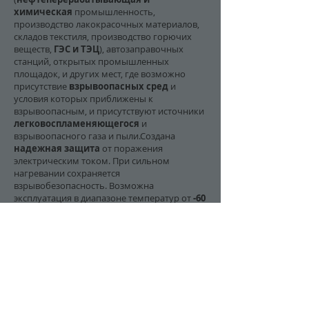
химическая
промышленность,
производство лакокрасочных материалов,
складов текстиля, производство горючих
веществ,
ГЭС и ТЭЦ
), автозаправочных
станций, открытых промышленных
площадок, и других мест, где возможно
присутствие
взрывоопасных сред
и
условия которых приближены к
взрывоопасным, и присутствуют источники
легковоспламеняющегося
и
взрывоопасного газа и пыли.Создана
надежная защита
от поражения
электрическим током. При сильном
нагревании сохраняется
взрывобезопасность. Возможна
эксплуатация в диапазоне температур от
-60
до +50 С
.
Световой поток 2 662 Лм
Потребляемая мощность 20 Вт
Поколение светодиодов 5
Кривая Силы Света Тип Д
(косинусная)