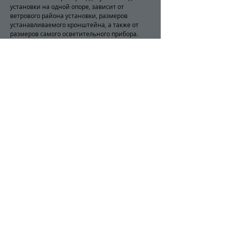
установки на одной опоре, зависит от
ветрового района установки, размеров
устанавливаемого кронштейна, а также от
размеров самого осветительного прибора.
Материал корпуса: Листовая сталь
Вес, кг: 66 кг
Нижний диаметр D, мм:
Ветровой район: от I до VII
Марка стали: ст 3 или 09Г2С
Покрытие: горячий цинк
Заказать
+7 701 057 14 30
© Global Light LTD
2018-2022
Центр автоматики и света
Завод многогранных опор
все права защищены