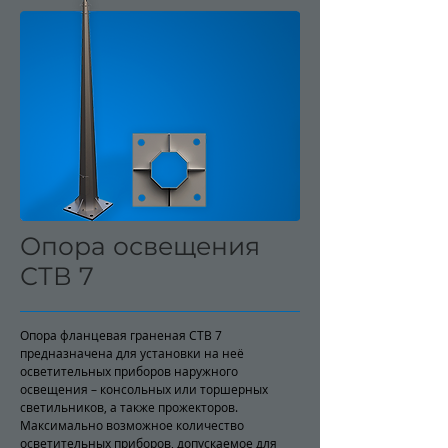
Опора освещения
СТВ 7
Опора фланцевая граненая СТВ 7
предназначена для установки на неё
осветительных приборов наружного
освещения – консольных или торшерных
светильников, а также прожекторов.
Максимально возможное количество
осветительных приборов, допускаемое для