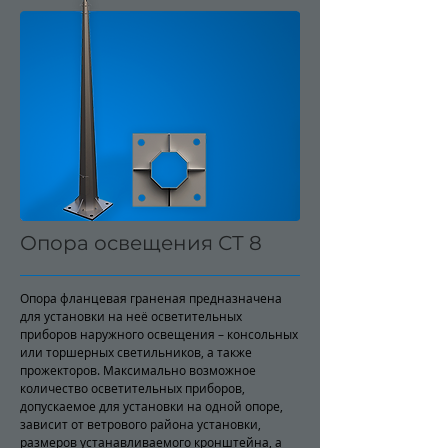
Опора освещения СТ 8
Опора фланцевая граненая предназначена
для установки на неё осветительных
приборов наружного освещения – консольных
или торшерных светильников, а также
прожекторов. Максимально возможное
количество осветительных приборов,
допускаемое для установки на одной опоре,
зависит от ветрового района установки,
размеров устанавливаемого кронштейна, а