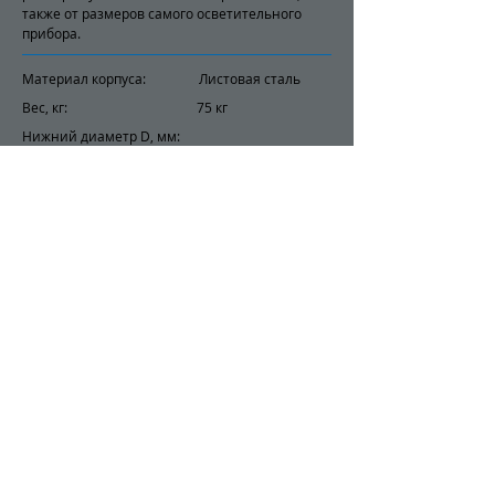
также от размеров самого осветительного
прибора.
Материал корпуса: Листовая сталь
Вес, кг: 75 кг
Нижний диаметр D, мм:
Ветровой район: от I до VII
Марка стали: ст 3 или 09Г2С
Покрытие: горячий цинк
Заказать
+7 701 057 14 30
© Global Light LTD
2018-2022