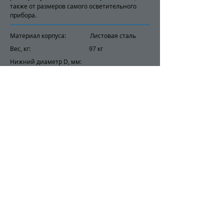
также от размеров самого осветительного
прибора.
Материал корпуса: Листовая сталь
Вес, кг: 97 кг
Нижний диаметр D, мм:
Ветровой район: от I до VII
Марка стали: ст 3 или 09Г2С
Покрытие: горячий цинк
Заказать
+7 701 057 14 30
© Global Light LTD
2018-2022