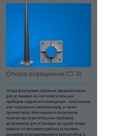
Опора освещения СТ 10
Опора фланцевая граненая предназначена
для установки на неё осветительных
приборов наружного освещения – консольных
или торшерных светильников, а также
прожекторов. Максимально возможное
количество осветительных приборов,
допускаемое для установки на одной опоре,
зависит от ветрового района установки,
размеров устанавливаемого кронштейна, а