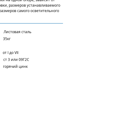
овки, размеров устанавливаемого
 размеров самого осветительного
Листовая сталь
5кг
мм:
I до VII
3 или 09Г2С
ячий цинк