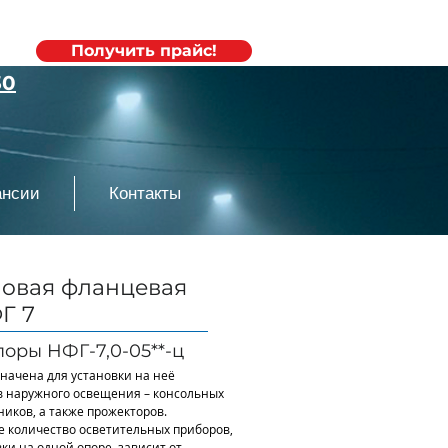
20
Получить прайс!
30
ансии
Контакты
oвaя флaнцeвaя
Г 7
opы HФГ-7,0-05**-ц
начена для установки на неё
в наружного освещения – консольных
иков, а также прожекторов.
 количество осветительных приборов,
ки на одной опоре, зависит от