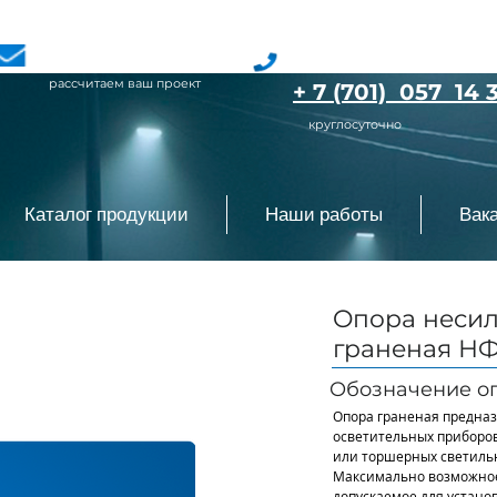
SvetLLP@mail.ru
+ 7 (777) 072 40 
рассчитаем ваш проект
+ 7 (701) 057 14 
круглосуточно
Каталог продукции
Наши работы
Вак
Oпopa нecил
гpaнeнaя НФ
Oбoзнaчeниe oп
Опора граненая предназ
осветительных приборо
или торшерных светильн
Максимально возможное
допускаемое для установ