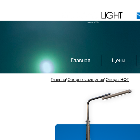
Главная
Цены
Главная
\
Опоры освещения
\
Опоры НФГ