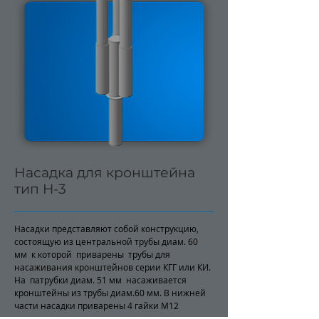
Насадка для кронштейна
тип H-3
Насадки представляют собой конструкцию,
состоящую из центральной трубы диам. 60
мм к которой приварены трубы для
насаживания кронштейнов серии КГГ или КИ.
На патрубки диам. 51 мм насаживается
кронштейны из трубы диам.60 мм. В нижней
части насадки приварены 4 гайки М12