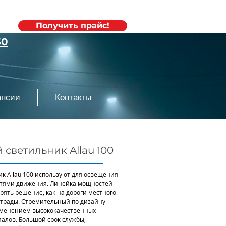
20
Получить прайс!
30
ансии
Контакты
светильник Allau 100
к Allau 100 используют для освещения
стями движения. Линейка мощностей
дрять решение, как на дороги местного
страды. Стремительный по дизайну
именением высококачественных
алов. Большой срок службы,