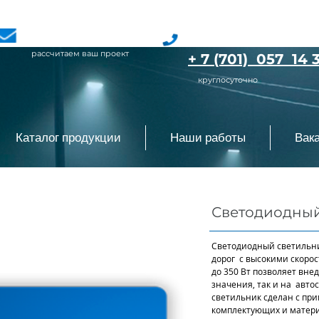
SvetLLP@mail.ru
+ 7 (777) 072 40 
рассчитаем ваш проект
+ 7 (701) 057 14 
круглосуточно
Каталог продукции
Наши работы
Вак
Светодиодный 
Светодиодный светильни
дорог с высокими скоро
до 350 Вт позволяет вне
значения, так и на авто
светильник сделан с пр
комплектующих и матери