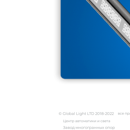
© Global Light LTD 2018-2022
все п
Центр автоматики и света
Завод многогранных опор