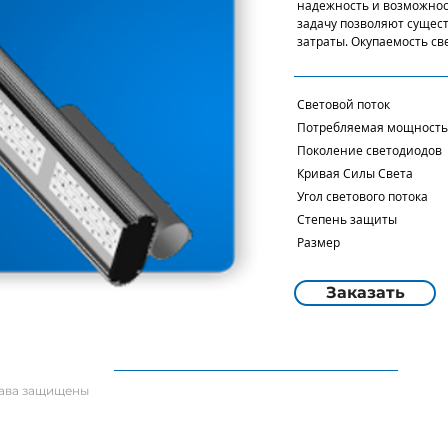
надежность и возможнос
задачу позволяют сущес
затраты. Окупаемость све
Световой поток
Потребляемая мощн
Поколение светод
Кривая Силы Света
Угол светового пот
Степень защи
Размер 630x1
Заказать
рава защищены