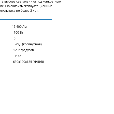
ть выбора светильника под конкретную
твенно снизить эксплуатационные
тильника не более 2 лет.
 15 400 Лм
ость 100 Вт
иодов 5
 Тип Д (косинусная)
ока 120° градусов
ты IP 65
20x135 (Д/Ш/В)