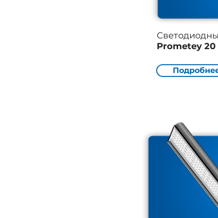
Светодиодн
Prometey 20
Подробне
Опора НФГ
Опоры СГКф
Опоры СТ
Опоры ОСПК