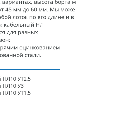
 вариантах, высота борта м
от 45 мм до 60 мм. Мы може
бой лоток по его длине и в
ок кабельный НЛ
ся для разных
зон:
 горячим оцинкованием
кованной стали.
й НЛ10 УТ2,5
й НЛ10 У3
й НЛ10 УТ1,5