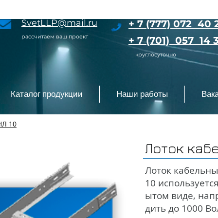
SvetLLP@mail.ru
+ 7 (777) 072 40 
рассчитаем ваш проект
+ 7 (701) 057 14 
круглосуточно
Каталог продукции
Наши работы
Вак
НЛ 10
Лоток каб
Лоток кабельн
10 используется
ытом виде, нап
дить до 1000 Во