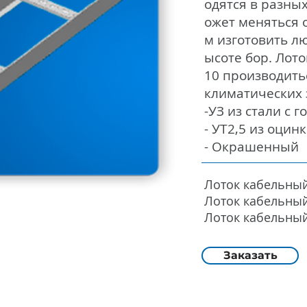
одятся в разных
ожет меняться 
м изготовить лю
ысоте бор. Лот
10 производить
климатических 
-УЗ из стали с
- УТ2,5 из оцин
- Окрашенный
Лоток кабельны
Лоток кабельны
Лоток кабельны
Заказать