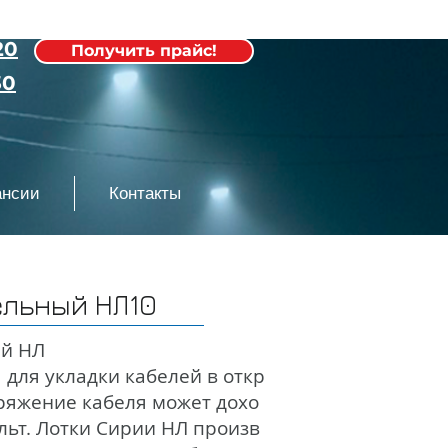
20
Получить прайс!
30
ансии
Контакты
ельный НЛ10
ый НЛ
 для укладки кабелей в откр
ряжение кабеля может дохо
льт. Лотки Сирии НЛ произв